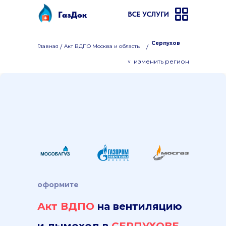
ГазДок
ВСЕ УСЛУГИ
Серпухов
Главная
/
Акт ВДПО Москва и область
/
изменить регион
>
оформите
Акт ВДПО
на вентиляцию
и дымоход в
СЕРПУХОВЕ